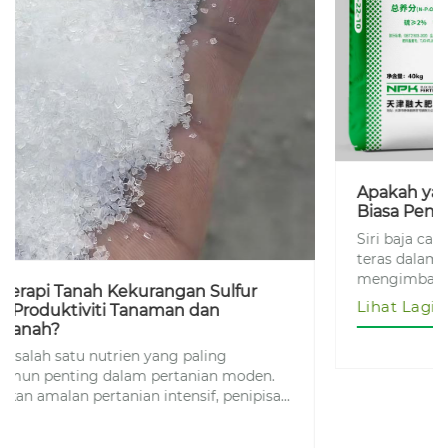
Apakah yang Menjadikan siri baja campuran
Biasa Penting untuk Pertanian Moden?
Siri baja campuran Biasa telah menjadi penyelesaian
teras dalam pertanian moden, membantu petani
mengimbangi pemakanan tanah, meningkatkan
hasil tanaman dan mengurangkan kos penanaman
Lihat Lagi
jangka panjang. Apabila permintaan pertanian global
terus meningkat, penyusutan tanah dan pengagihan
nutrien yang tidak sekata telah menjadi isu kritikal.
Artikel ini meneroka cara baja campuran menangani
cabaran ini, komposisi, kelebihan, kaedah
penggunaan dan panduan pemilihan praktikal.