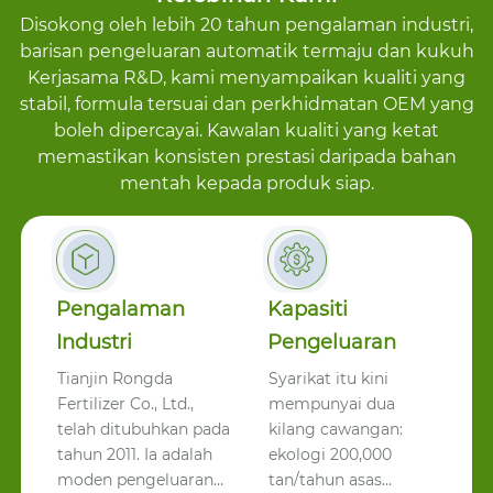
Disokong oleh lebih 20 tahun pengalaman industri,
barisan pengeluaran automatik termaju dan kukuh
Kerjasama R&D, kami menyampaikan kualiti yang
stabil, formula tersuai dan perkhidmatan OEM yang
boleh dipercayai. Kawalan kualiti yang ketat
memastikan konsisten prestasi daripada bahan
mentah kepada produk siap.
Pengalaman
Kapasiti
Industri
Pengeluaran
Tianjin Rongda
Syarikat itu kini
Fertilizer Co., Ltd.,
mempunyai dua
telah ditubuhkan pada
kilang cawangan:
tahun 2011. Ia adalah
ekologi 200,000
moden pengeluaran
tan/tahun asas