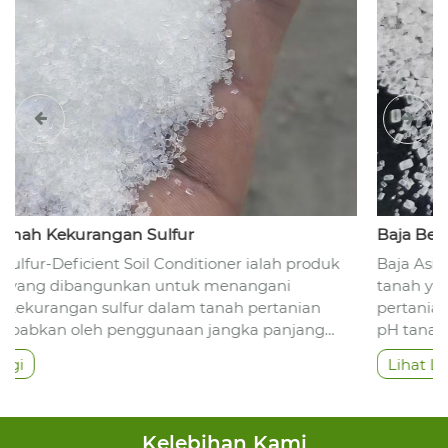
Baja Berasid Secara Fisiologi
duk
Baja Asid Fisiologi Rongda ialah produk pembaikan
tanah yang diiktiraf secara meluas dalam industri
pertanian. Kelebihan terasnya terletak pada menga
g
pH tanah secara lembut melalui aktiviti penyerapan
bawa
tanaman itu sendiri, dan bukannya melalui
Lihat Lagi
i
penggunaan langsung asid kuat secara kasar.
ng di
dah
ala
Kelebihan Kami