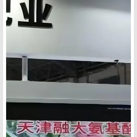
automatik
kerap membuat
sepenuhnya peralatan;
susulan dengan petani
dan melabur lebih 6
untuk memantau
juta yuan untuk
pertumbuhan
menaik taraf barisan
tanaman; selepas
pengeluaran baja
jualan, kami
kompaunnya,
membantu petani
mengubah penyusuan
mengukur hasil dan
manual menjadi
secara aktif
automatik
menghubungi
sepenuhnya
peniaga bijirin untuk
pemeteran dan
membantu petani.
penyusuan dikawal
komputer, dan
menaik taraf "satu
pengeringan dan satu
proses penyejukan"
kepada "dua
pengeringan dan dua
proses penyejukan.