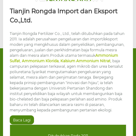
Tianjin Rongda Import dan Eksport
Co.,Ltd.
Tianjin Rongda Fertilizer Co., Ltd., telah ditubuhkan pada tahun
2011. Ia adalah perusahaan pengeluaran dan import/eksport
moden yang mengkhusus dalam penyelidikan, pembangunan,
pengeluaran, jualan dan perkhidmatan baja formula mesra
alam dan mesra alam.
Produk utama termasuk
Ammonium
Sulfat
,
Ammonium Klorida
,
Kalsium Ammonium Nitrat
, baja
campuran pelepasan terkawal, agen mikrob dan urea bersalut
poliuretana.
Syarikat mengutamakan pengeluaran yang
selamat, mesra alam dan penjimatan tenaga. Berpegang
kepada prinsip pembangunan "inovasi dan hijau", ia telah
bekerjasama dengan Universiti Pertanian Shandong dan
institut penyelidikan baja wilayah untuk membangunkan baja
bio-chelated dan baja pelepasan perlahan asid amino. Produk
baharu ini telah dilancarkan secara rasmi di pasaran,
menyumbang kepada pembangunan pertanian ekologi.
Baca Lagi
Ditubuhkan Pada 2011