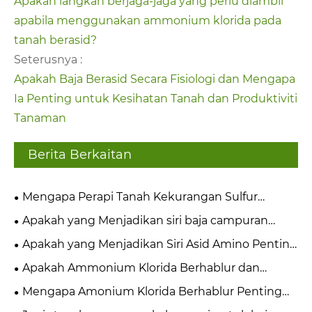
Apakah langkah berjaga-jaga yang perlu diambil
apabila menggunakan ammonium klorida pada
tanah berasid?
Seterusnya :
Apakah Baja Berasid Secara Fisiologi dan Mengapa
Ia Penting untuk Kesihatan Tanah dan Produktiviti
Tanaman
Berita Berkaitan
Mengapa Perapi Tanah Kekurangan Sulfur
Mengubah Produktiviti Tanaman dan Kesihatan
Apakah yang Menjadikan siri baja campuran
Tanah?
Biasa Penting untuk Pertanian Moden?
Apakah yang Menjadikan Siri Asid Amino Penting
untuk Kesihatan dan Industri Moden?
Apakah Ammonium Klorida Berhablur dan
Mengapa Ia Penting untuk Pertanian dan Industri
Mengapa Amonium Klorida Berhablur Penting
Moden
untuk Pertanian Moden dan Baja Perindustrian