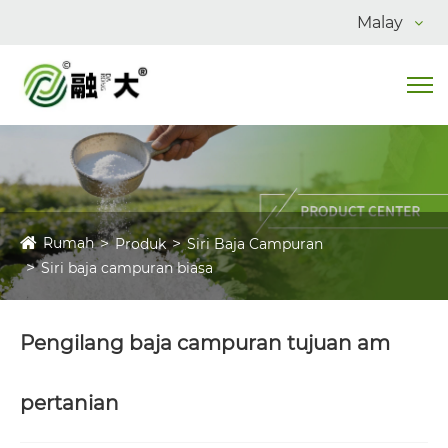
Malay
Rumah
Produk
Siri Baja Campuran
Siri baja campuran biasa
Pengilang baja campuran tujuan am
pertanian