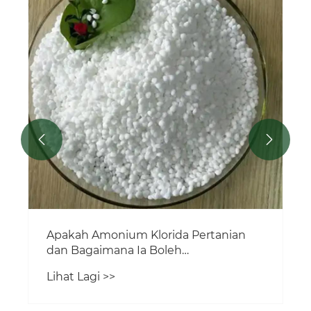


Apakah Amonium Klorida Pertanian
dan Bagaimana Ia Boleh
Meningkatkan Kesuburan Tanah dan
Lihat Lagi >>
Hasil Tanaman