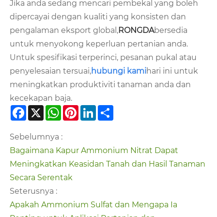
Jika anda sedang mencari pembekal yang boleh
dipercayai dengan kualiti yang konsisten dan
pengalaman eksport global,
RONGDA
bersedia
untuk menyokong keperluan pertanian anda.
Untuk spesifikasi terperinci, pesanan pukal atau
penyelesaian tersuai,
hubungi kami
hari ini untuk
meningkatkan produktiviti tanaman anda dan
kecekapan baja.
Facebook
X
WhatsApp
Pinterest
LinkedIn
Share
Sebelumnya :
Bagaimana Kapur Ammonium Nitrat Dapat
Meningkatkan Keasidan Tanah dan Hasil Tanaman
Secara Serentak
Seterusnya :
Apakah Ammonium Sulfat dan Mengapa Ia