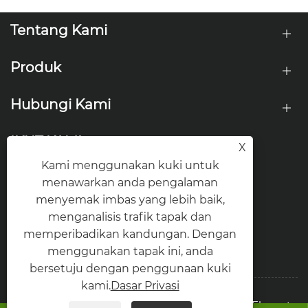
Tentang Kami
Produk
Hubungi Kami
IKUT KAMI
X
Kami menggunakan kuki untuk
menawarkan anda pengalaman
menyemak imbas yang lebih baik,
menganalisis trafik tapak dan
memperibadikan kandungan. Dengan
menggunakan tapak ini, anda
bersetuju dengan penggunaan kuki
kami.
Dasar Privasi
Hak Cipta © 2026 Tianjin Rongda Import dan Eksport