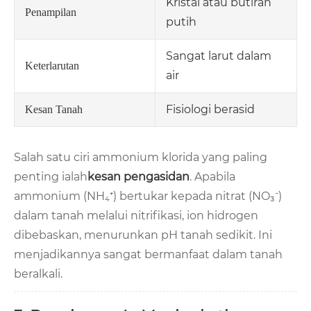
Kristal atau butiran
Penampilan
putih
Sangat larut dalam
Keterlarutan
air
Fisiologi berasid
Kesan Tanah
Salah satu ciri ammonium klorida yang paling
penting ialah
kesan pengasidan
. Apabila
ammonium (NH₄⁺) bertukar kepada nitrat (NO₃⁻)
dalam tanah melalui nitrifikasi, ion hidrogen
dibebaskan, menurunkan pH tanah sedikit. Ini
menjadikannya sangat bermanfaat dalam tanah
beralkali.