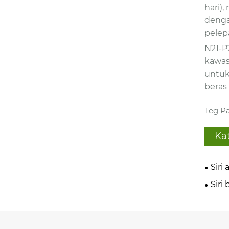
hari)
denga
pelep
N21-P
kawas
untuk
beras
Teg Pa
Ka
Siri
Siri