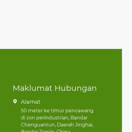
Maklumat Hubungan
Alamat

50 meter ke timur pencawang
di zon perindustrian, Bandar
Chenguantun, Daerah Jinghai,
Bandar Tianjin, China