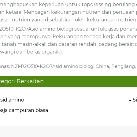
, menghapuskan keperluan untuk topdressing berulan
n ketara. Mencegah kekurangan nutrien dan penuaan p
asan nutrien yang disebabkan oleh kekurangan nutrien 
2O510-K2O7Asid amino biologi sesuai untuk: asas penan
an yang mempunyai kekurangan tenaga kerja dan menge
 tanah masin-alkali dan dataran rendah, padang berair; d
 wangi dan beras organik).
nas: N21-P2O510-K2O7Asid amino biologi China, Pengilang,
tegori Berkaitan
 asid amino
S
 baja campuran biasa