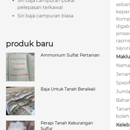
Siri baja campuran pukal
seban
pelepasan terkawal
keper
Siri baja campuran biasa
Kompo
digab
prose
rasmi
produk baru
sayur
Ammonium Sulfat Pertanian
Maklu
Nama 
Jenam
Spesi
Baja Untuk Tanah Beralkali
Jumla
Bahan
Tanam
boleh
Perapi Tanah Kekurangan
Keleb
Sulfur