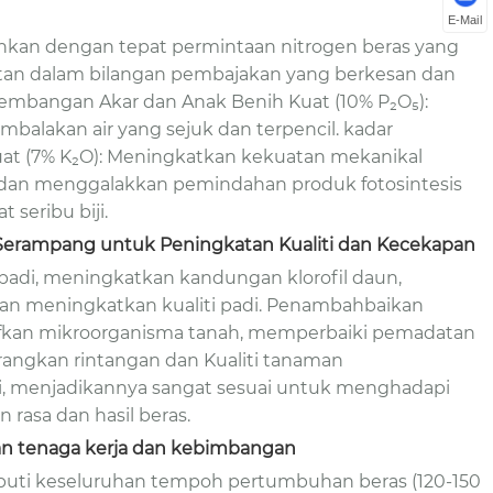
E-Mail
nkan dengan tepat permintaan nitrogen beras yang
an dalam bilangan pembajakan yang berkesan dan
kembangan Akar dan Anak Benih Kuat (10% P₂O₅):
lakan air yang sejuk dan terpencil. kadar
t (7% K₂O): Meningkatkan kekuatan mekanikal
dan menggalakkan pemindahan produk fotosintesis
 seribu biji.
 Serampang untuk Peningkatan Kualiti dan Kecekapan
 padi, meningkatkan kandungan klorofil daun,
dan meningkatkan kualiti padi. Penambahbaikan
ifkan mikroorganisma tanah, memperbaiki pemadatan
angkan rintangan dan Kualiti tanaman
i, menjadikannya sangat sesuai untuk menghadapi
 rasa dan hasil beras.
kan tenaga kerja dan kebimbangan
liputi keseluruhan tempoh pertumbuhan beras (120-150