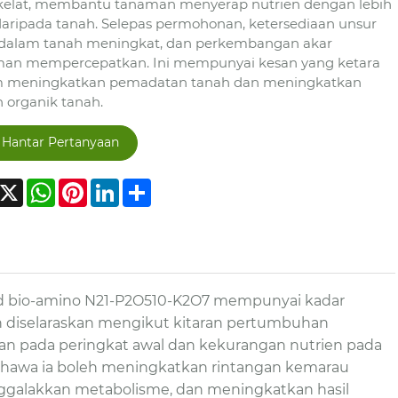
elat, membantu tanaman menyerap nutrien dengan lebih
daripada tanah. Selepas permohonan, ketersediaan unsur
 dalam tanah meningkat, dan perkembangan akar
an mempercepatkan. Ini mempunyai kesan yang ketara
 meningkatkan pemadatan tanah dan meningkatkan
 organik tanah.
Hantar Pertanyaan
acebook
X
WhatsApp
Pinterest
LinkedIn
Share
sid bio-amino N21-P2O510-K2O7 mempunyai kadar
eh diselaraskan mengikut kitaran pertumbuhan
n pada peringkat awal dan kekurangan nutrien pada
bahawa ia boleh meningkatkan rintangan kemarau
galakkan metabolisme, dan meningkatkan hasil