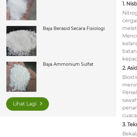
1. Ni
Nitro
cerga
melet
Baja Berasid Secara Fisiologi
Mencu
kelan
batan
kepad
Baja Ammonium Sulfat
2. As
Biost
menin
Perse
sawah
Lihat Lagi
penam
cuaca
3. Te
Bekal