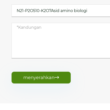
menyerahkan
