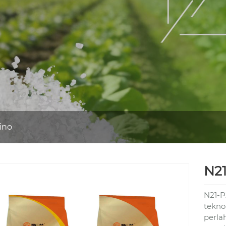
mino
N21
N21-P
tekno
perla