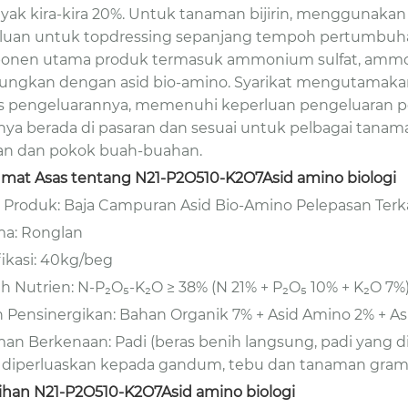
yak kira-kira 20%. Untuk tanaman bijirin, menggunakan
luan untuk topdressing sepanjang tempoh pertumbuhan
nen utama produk termasuk ammonium sulfat, ammoni
ungkan dengan asid bio-amino. Syarikat mengutamakan
s pengeluarannya, memenuhi keperluan pengeluaran pen
nya berada di pasaran dan sesuai untuk pelbagai tana
an dan pokok buah-buahan.
mat Asas tentang N21-P2O510-K2O7Asid amino biologi
Produk: Baja Campuran Asid Bio-Amino Pelepasan Terka
a: Ronglan
fikasi: 40kg/beg
h Nutrien: N-P₂O₅-K₂O ≥ 38% (N 21% + P₂O₅ 10% + K₂O 7%
 Pensinergikan: Bahan Organik 7% + Asid Amino 2% + A
an Berkenaan: Padi (beras benih langsung, padi yang 
 diperluaskan kepada gandum, tebu dan tanaman grami
ihan N21-P2O510-K2O7Asid amino biologi