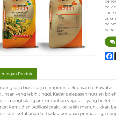
pengk
baik 
surih
tanam
dalam
bahan
F
erangan Produk
nding baja biasa, baja campuran pelepasan terkawal a
unaan yang lebih tinggi. Kadar pelepasan nutrien bol
an, menghalang pertumbuhan vegetatif yang berlebiha
gkat kemudian. Aplikasi praktikal telah menunjukkan 
an dan ketahanan terhadap penuaan pramatang, meng