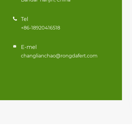
Tel

+86-18920416518
E-mel

changlianchao@rongdafert.com