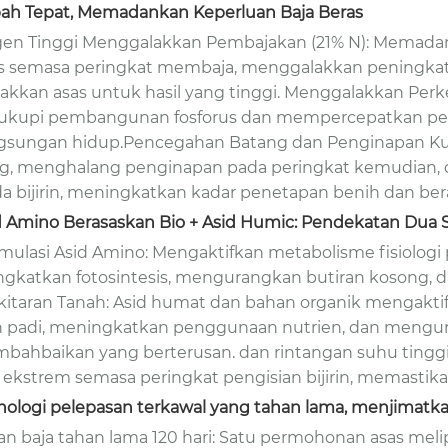
sbah Tepat, Memadankan Keperluan Baja Beras
gen Tinggi Menggalakkan Pembajakan (21% N): Memada
s semasa peringkat membaja, menggalakkan peningkat
akkan asas untuk hasil yang tinggi. Menggalakkan Per
kupi pembangunan fosforus dan mempercepatkan pemba
gsungan hidup.Pencegahan Batang dan Penginapan Kua
g, menghalang penginapan pada peringkat kemudian, 
a bijirin, meningkatkan kadar penetapan benih dan berat
id Amino Berasaskan Bio + Asid Humic: Pendekatan Dua
imulasi Asid Amino: Mengaktifkan metabolisme fisiologi
gkatkan fotosintesis, mengurangkan butiran kosong, 
kitaran Tanah: Asid humat dan bahan organik mengakt
 padi, meningkatkan penggunaan nutrien, dan mengur
bahbaikan yang berterusan. dan rintangan suhu tingg
 ekstrem semasa peringkat pengisian bijirin, memastikan
knologi pelepasan terkawal yang tahan lama, menjimat
an baja tahan lama 120 hari: Satu permohonan asas me