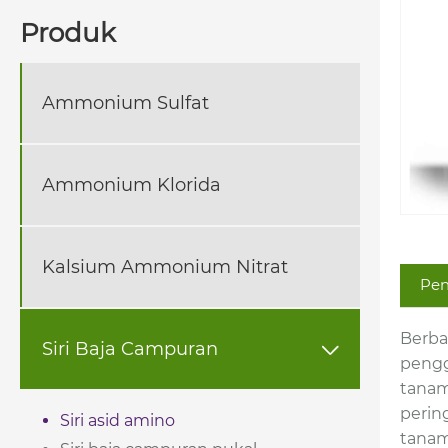
Produk
Ammonium Sulfat
Ammonium Klorida
Kalsium Ammonium Nitrat
Pen
Berba
Siri Baja Campuran

pengg
tanam
perin
Siri asid amino
tanam