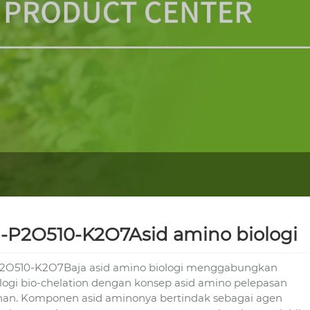
-P2O510-K2O7Asid amino biologi
2O510-K2O7Baja asid amino biologi menggabungkan
logi bio-chelation dengan konsep asid amino pelepasan
han. Komponen asid aminonya bertindak sebagai agen