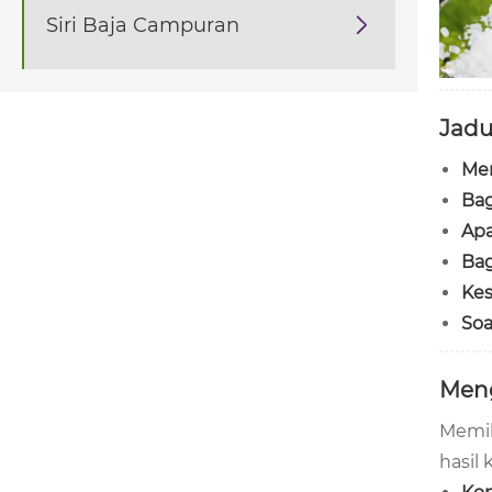
Siri Baja Campuran

Jadu
Me
Ba
Apa
Ba
Ke
Soa
Meng
Memil
hasil