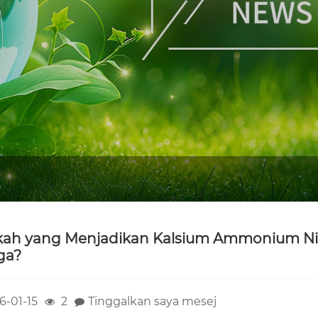
ah yang Menjadikan Kalsium Ammonium Nit
ga?
6-01-15
2
Tinggalkan saya mesej