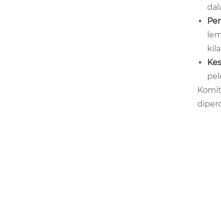
da
Pe
le
kil
Kes
pel
Komit
diper