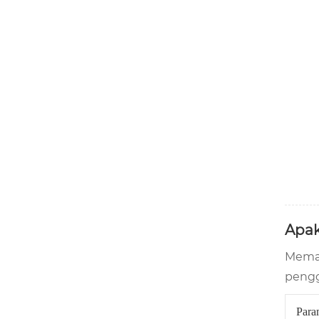
Apak
Memah
pengg
Para