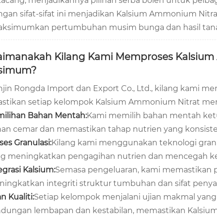
acang, menjadikannya pilihan serba boleh untuk pel
gan sifat-sifat ini menjadikan Kalsium Ammonium Nitra
ksimumkan pertumbuhan musim bunga dan hasil tan
imanakah Kilang Kami Memproses Kalsium
simum?
anjin Rongda Import dan Export Co., Ltd., kilang kami 
tikan setiap kelompok Kalsium Ammonium Nitrat meme
ilihan Bahan Mentah:
Kami memilih bahan mentah ket
an cemar dan memastikan tahap nutrien yang konsiste
ses Granulasi:
Kilang kami menggunakan teknologi gran
g meningkatkan pengagihan nutrien dan mencegah ke
egrasi Kalsium:
Semasa pengeluaran, kami memastikan 
ingkatkan integriti struktur tumbuhan dan sifat peny
n Kualiti:
Setiap kelompok menjalani ujian makmal yang 
dungan lembapan dan kestabilan, memastikan Kalsium