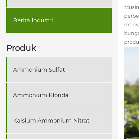
Musim
perbe
Berita Industri
menye
bunga
produ
Produk
Ammonium Sulfat
Ammonium Klorida
Kalsium Ammonium Nitrat