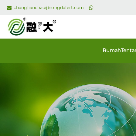
changlianchao@rongdafert.com
Rumah
Tenta